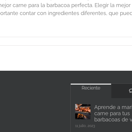
mejor carne para la barbacoa perfecta. Elegir la mej
ortante contar con ingredientes diferentes, que pueda
Reciente
Aprende a mari
carne para tus
barbacoas de 
11 julio, 2023