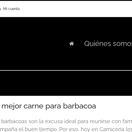
Mi cuenta
Quiénes somo
 mejor carne para barbacoa
 barbacoas son la excusa ideal para reunirse con fa
mpaña el buen tiempo. Por eso, hoy en Carnicería l