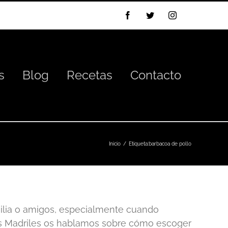
Facebook
Twitter
Instagram
s
Blog
Recetas
Contacto
Inicio
Etiqueta:
barbacoa de pollo
milia o amigos, especialmente cuando
os Madriles os hablamos sobre cómo escoger