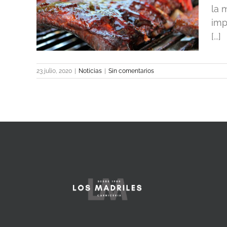
acoa
la 
imp
[...]
23 julio, 2020
|
Noticias
|
Sin comentarios