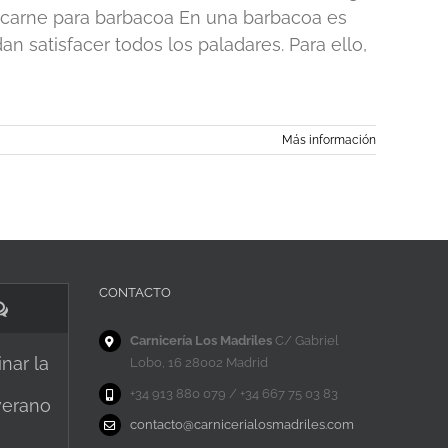
or carne para barbacoa En una barbacoa es
n satisfacer todos los paladares. Para ello,
Más información
CONTACTO
Comentarios
Carnicería Los Madriles
C/ Gabriel
nar la
Lobo, 16 28002 Madrid
+34 913 880 079 / +34 667 75 03 83
verano
contacto@carnicerialosmadriles.com