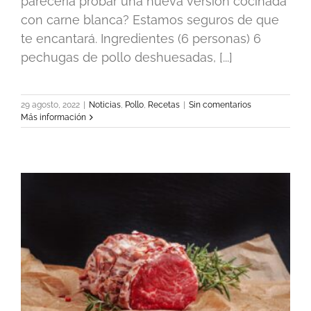
parecería probar una nueva versión cocinada
con carne blanca? Estamos seguros de que
te encantará. Ingredientes (6 personas) 6
pechugas de pollo deshuesadas, [...]
29 agosto, 2022
|
Noticias
,
Pollo
,
Recetas
|
Sin comentarios
Más información