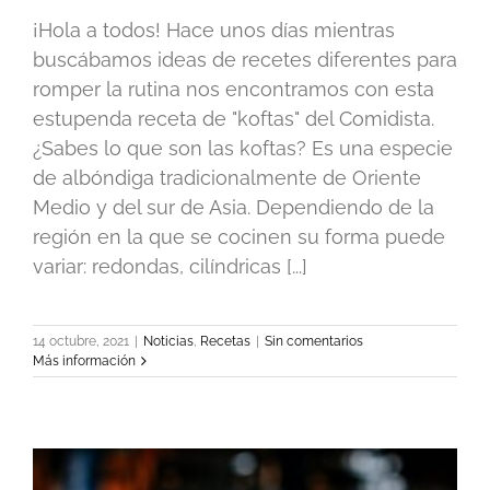
¡Hola a todos! Hace unos días mientras
buscábamos ideas de recetes diferentes para
romper la rutina nos encontramos con esta
estupenda receta de "koftas" del Comidista.
¿Sabes lo que son las koftas? Es una especie
de albóndiga tradicionalmente de Oriente
Medio y del sur de Asia. Dependiendo de la
región en la que se cocinen su forma puede
variar: redondas, cilíndricas [...]
14 octubre, 2021
|
Noticias
,
Recetas
|
Sin comentarios
Más información