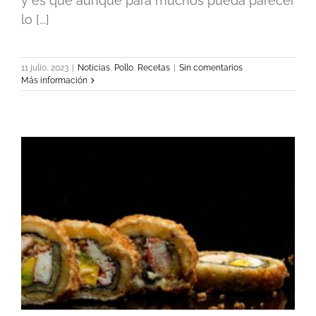
y es que aunque para muchos pueda parecer
lo [...]
11 julio, 2023
|
Noticias
,
Pollo
,
Recetas
|
Sin comentarios
Más información