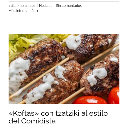
1 diciembre, 2021
|
Noticias
|
Sin comentarios
Más información
«Koftas» con tzatziki al estilo
del Comidista