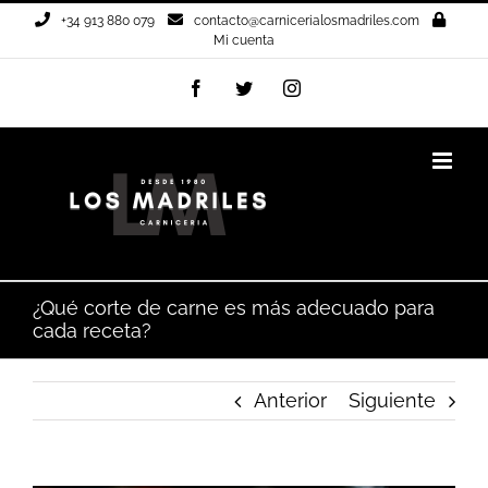
Saltar
+34 913 880 079
contacto@carnicerialosmadriles.com
al
Mi cuenta
contenido
Facebook
Twitter
Instagram
¿Qué corte de carne es más adecuado para
cada receta?
Anterior
Siguiente