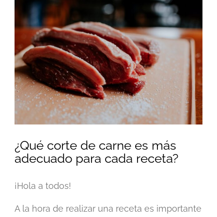
Ver
imagen
más
grande
¿Qué corte de carne es más
adecuado para cada receta?
¡Hola a todos!
A la hora de realizar una receta es importante