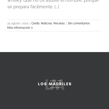
whisky. Que no os asuste el nombre, porque
se prepara fácilmente. [...]
25 agosto, 2020
|
Cerdo
,
Noticias
,
Recetas
|
Sin comentarios
Más información