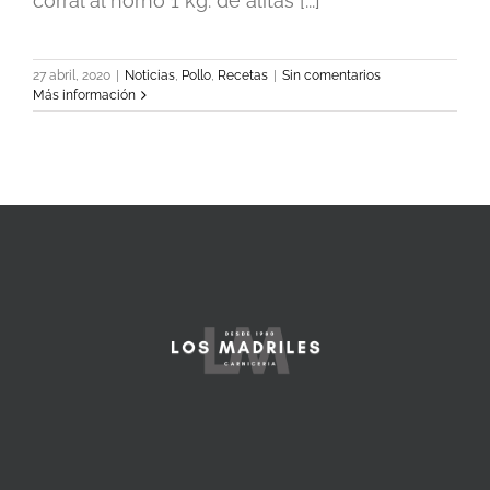
corral al horno 1 kg. de alitas [...]
27 abril, 2020
|
Noticias
,
Pollo
,
Recetas
|
Sin comentarios
Más información