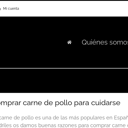
Mi cuenta
Quiénes somo
mprar carne de pollo para cuidarse
carne de pollo es una de las más populares en Españ
riles os damos buenas razones para comprar carne de 