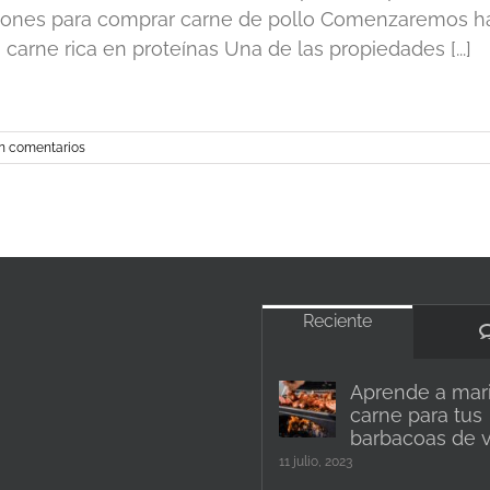
ones para comprar carne de pollo Comenzaremos habl
 carne rica en proteínas Una de las propiedades [...]
n comentarios
Reciente
Aprende a mari
carne para tus
barbacoas de 
11 julio, 2023