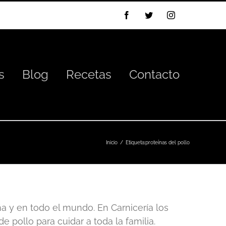
Facebook
Twitter
Instagram
s
Blog
Recetas
Contacto
Inicio
Etiqueta:
proteínas del pollo
a y en todo el mundo. En Carnicería los
pollo para cuidar a toda la familia.