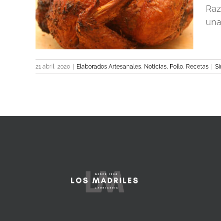
Raz
una
Recetas
21 abril, 2020
|
Elaborados Artesanales
,
Noticias
,
Pollo
,
Recetas
|
Si