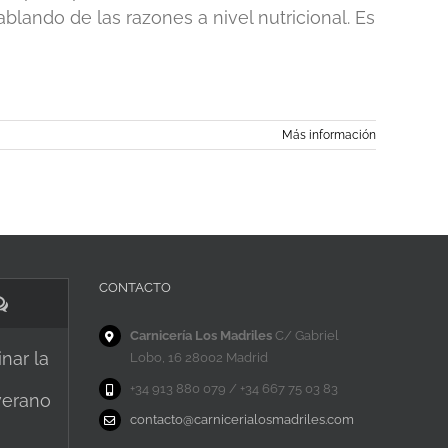
ando de las razones a nivel nutricional. Es
Más información
CONTACTO
Comentarios
Carnicería Los Madriles
C/ Gabriel
nar la
Lobo, 16 28002 Madrid
+34 913 880 079 / +34 667 75 03 83
verano
contacto@carnicerialosmadriles.com