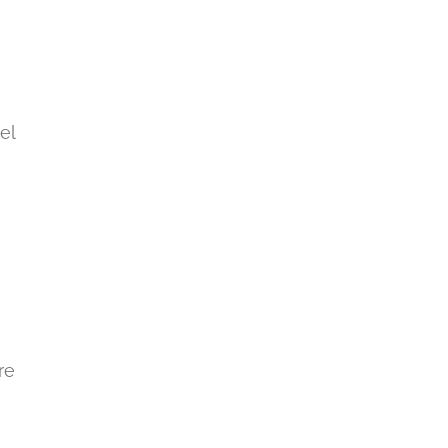
el
re