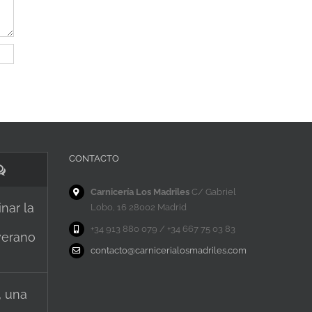
CONTACTO
Comentarios
Carnicería Los Madriles
C/ Gabriel
nar la
Lobo, 16 28002 Madrid
+34 913 880 079 / +34 667 75 03 83
verano
contacto@carnicerialosmadriles.com
, una