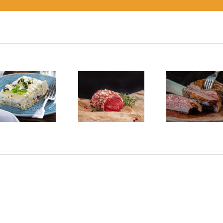
Diferenciar
¿Cómo saber
entre carnes
si la carne
blancas o
está mala?
rojas