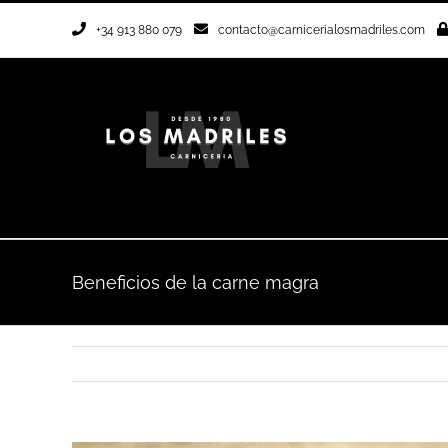
Saltar
+34 913 880 079
contacto@carnicerialosmadriles.com
al
contenido
Beneficios de la carne magra