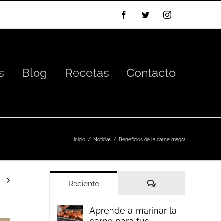
Facebook
Twitter
Instagram
s
Blog
Recetas
Contacto
Inicio
Noticias
Beneficios de la carne magra
e
Comentarios
Reciente
Aprende a marinar la
carne para tus