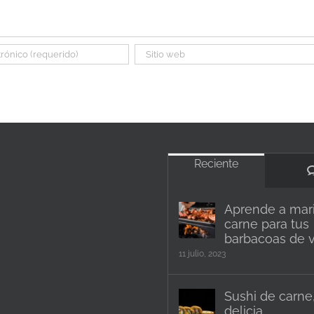
Reciente
Aprende a mari
carne para tus
barbacoas de 
11 julio, 2023
Sushi de carne
delicia